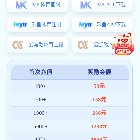
在实操环节
和海姆立克急救法
与技能，
既做自身健康的“