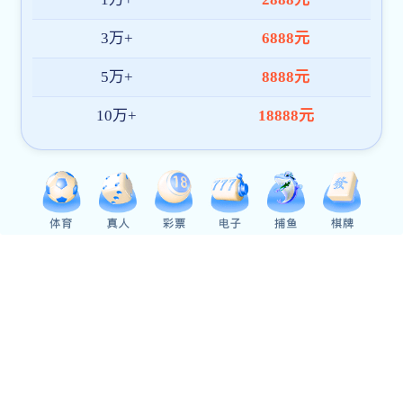
作为全国首
国与科学普及领
十字应急救护培训
学校、企